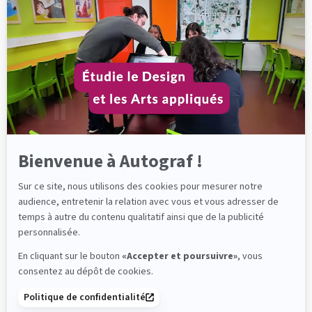
Axeptio
-
En
savoir
plus
sur
Axeptio
Bienvenue à Autograf !
Sur ce site, nous utilisons des cookies pour mesurer notre
audience, entretenir la relation avec vous et vous adresser de
temps à autre du contenu qualitatif ainsi que de la publicité
personnalisée.
En cliquant sur le bouton
«Accepter et poursuivre»
, vous
English-language version
-
Mentions légales
-
Politique
consentez au dépôt de cookies.
de confidentialité
Politique de confidentialité
Établissement supérieur privé d'enseignement technique - © Copyright 2020