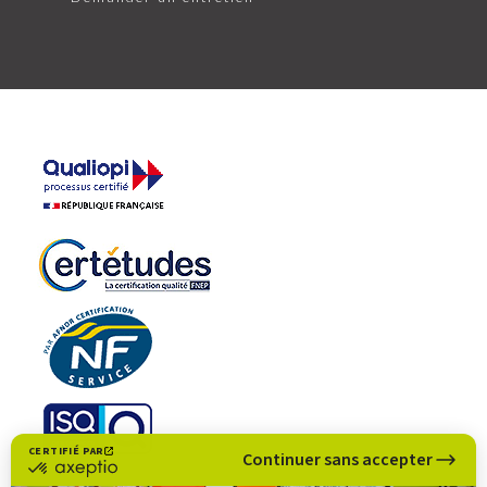
CERTIFIÉ PAR
Continuer sans accepter
certifié
par