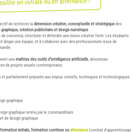
sible en initiale ou en alternance !
ectif de renforcer la
dimension créative, conceptuelle et stratégique
des
 graphique, création publicitaire et design numérique
.
s de concevoir, structurer et défendre une vision créative forte. Les étudiants
t diriger une équipe, et à collaborer avec des professionnels issus de
mmande.
ement une
maîtrise des outils d’intelligence artificielle
, désormais
tion de projets visuels contemporains.
s et parfaitement préparés aux enjeux créatifs, techniques et technologiques
ign graphique
esign graphique retenu par le commanditaire
jet de design graphique
formation initiale, formation continue ou
alternance
(contrat d’apprentissage