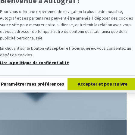
Bienvenue à Autograf !
Prénom
Pour vous offrir une expérience de navigation la plus fluide possible,
Autograf et ses partenaires peuvent être amenés à déposer des cookies
 L'ÉCOLE
Email
sur ce site pour mesurer notre audience, entretenir la relation avec vous
et vous adresser de temps à autre du contenu qualitatif ainsi que de la
publicité personnalisée.
En cliquant sur le bouton
«Accepter et poursuivre»
, vous consentez au
dépôt de cookies.
Lire la politique de confidentialité
Plateforme de Gestion du Consentement : Personnalisez vos Option
Envoyer
Paramétrer mes préférences
Accepter et poursuivre