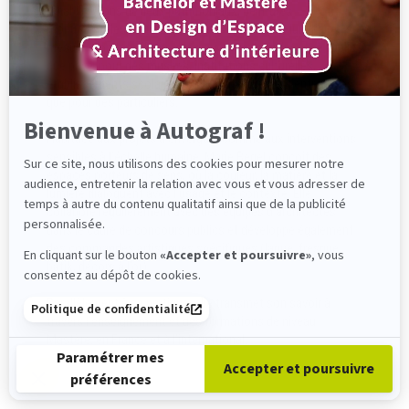
sur
réhabilitations de lieux patrimoniaux, peintures
Axeptio
monumentales, œuvres picturales, mobilier et luminaires sur
mesure. Son travail s’inscrit aussi bien dans l’espace public
que privé, pour des musées, institutions culturelles,
établissements scolaires et de santé, sièges d’entreprises,
que pour des particuliers.
Bienvenue à Autograf !
Habituée aux projets d’envergure comme aux interventions
sensibles à l’échelle humaine, Marie Begel conçoit des
Sur ce site, nous utilisons des cookies pour mesurer notre
espaces porteurs de sens, où la couleur, la matière et la
audience, entretenir la relation avec vous et vous adresser de
lumière dialoguent avec l’usage et le contexte. Elle
temps à autre du contenu qualitatif ainsi que de la publicité
collabore régulièrement avec des équipes d’architectes
personnalisée.
dans le cadre de concours publics et développe également
des commandes artistiques spécifiques (laque, fresque,
En cliquant sur le bouton
«Accepter et poursuivre»
, vous
batik, décors à l’or).
consentez au dépôt de cookies.
Parallèlement à sa pratique, elle transmet son savoir à
Politique de confidentialité
travers l’enseignement et des formations de niveau
Mastère, en France et à l’international.
Paramétrer mes
Accepter et poursuivre
préférences
Axeptio consent