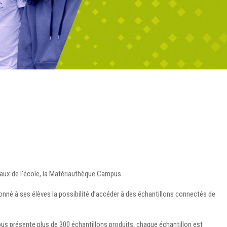
ocaux de l’école, la Matériauthèque Campus.
 donné à ses élèves la possibilité d’accéder à des échantillons connectés de
us présente plus de 300 échantillons produits, chaque échantillon est