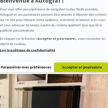
Bienvenue à Autograf !
Prénom
Pour vous offrir une expérience de navigation la plus fluide possible,
Autograf et ses partenaires peuvent être amenés à déposer des cookies
 L'ÉCOLE
Email
sur ce site pour mesurer notre audience, entretenir la relation avec vous
et vous adresser de temps à autre du contenu qualitatif ainsi que de la
publicité personnalisée.
En cliquant sur le bouton
«Accepter et poursuivre»
, vous consentez au
dépôt de cookies.
Lire la politique de confidentialité
Plateforme de Gestion du Consentement : Personnalisez vos Option
Envoyer
Paramétrer mes préférences
Accepter et poursuivre