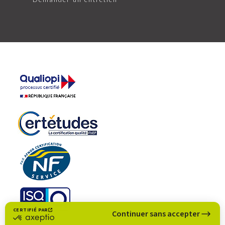
CERTIFIÉ PAR
Continuer sans accepter
certifié
par