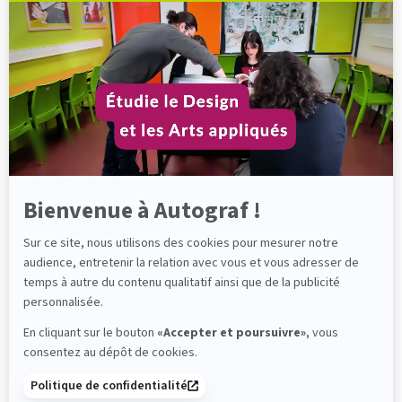
Axeptio
-
En
savoir
plus
sur
Axeptio
Bienvenue à Autograf !
Sur ce site, nous utilisons des cookies pour mesurer notre
audience, entretenir la relation avec vous et vous adresser de
temps à autre du contenu qualitatif ainsi que de la publicité
personnalisée.
En cliquant sur le bouton
«Accepter et poursuivre»
, vous
English-language version
-
Mentions légales
-
Politique
consentez au dépôt de cookies.
de confidentialité
Politique de confidentialité
Établissement supérieur privé d'enseignement technique - © Copyright 2020