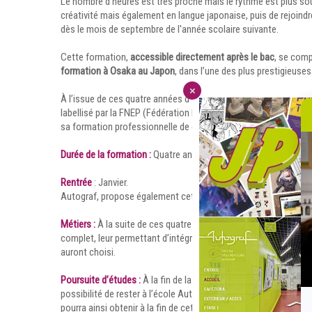
Le nombre d'heures est très proche mais le rythme est plus so
créativité mais également en langue japonaise, puis de rejoi
dès le mois de septembre de l'année scolaire suivante.
Cette formation,
accessible directement après le bac
, se comp
formation à Osaka au Japon
, dans l’une des plus prestigieu
À l’issue de ces quatre années d’études, l’étudiant obtiendra u
labellisé par la FNEP (Fédération Nationale de l’Enseignemen
sa formation professionnelle de deux ans et demi au Japon.
Durée de la formation :
Quatre ans. Un an et demi à Paris et de
Rentrée
: Janvier.
Autograf, propose également cette formation sur un rythme cl
Journées Portes Ouvertes
Métiers :
À la suite de ces quatre années d’études en France et
complet, leur permettant d’intégrer le monde professionnel au J
JOURNÉES PORTES O
auront choisi.
Poursuite d’études :
À la fin de la période de formation en Fran
possibilité de rester à l’école Autograf, une année supplémentai
pourra ainsi obtenir à la fin de cette troisième année, un dipl