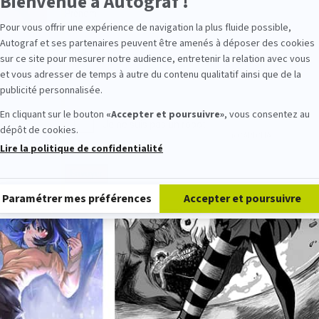
Bienvenue à Autograf !
dures d’admission des écoles ou universités concernées.
Prénom
Pour vous offrir une expérience de navigation la plus fluide possible,
Autograf et ses partenaires peuvent être amenés à déposer des cookies
 L'ÉCOLE
Email
sur ce site pour mesurer notre audience, entretenir la relation avec vous
et vous adresser de temps à autre du contenu qualitatif ainsi que de la
publicité personnalisée.
En cliquant sur le bouton
«Accepter et poursuivre»
, vous consentez au
dépôt de cookies.
Lire la politique de confidentialité
Plateforme de Gestion du Consentement : Personnalisez vos Option
Envoyer
Paramétrer mes préférences
Accepter et poursuivre