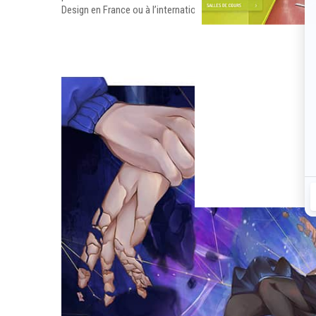
Design en France ou à l’international, sous réserve des procé
Visite virtuelle de l'école
VISITE VIRTUELLE DE