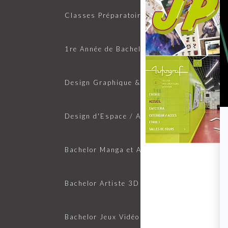
Classes Préparatoires Art, Design, Archite
1re Année de Bachelor Design
Journées Portes Ouvertes
JOURNÉES PORTES O
Design Graphique & Digital
Design d'Espace / Architecture
Visite virtuelle de l'école
Bachelor Manga et Animation Franco-Japon
VISITE VIRTUELLE DE
Bachelor Artiste 3D
Bachelor Jeux Vidéo et Animation 3D Franc