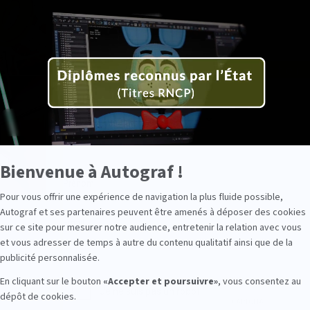
-
cture
En
savoir
plus
sur
Axeptio
Inscription à la Newsletter
Civilité
UVERTES
Nom
Axeptio consent
Bienvenue à Autograf !
Prénom
Pour vous offrir une expérience de navigation la plus fluide possible,
ais
Autograf et ses partenaires peuvent être amenés à déposer des cookies
 L'ÉCOLE
Email
sur ce site pour mesurer notre audience, entretenir la relation avec vous
et vous adresser de temps à autre du contenu qualitatif ainsi que de la
publicité personnalisée.
En cliquant sur le bouton
«Accepter et poursuivre»
, vous consentez au
o-Japonais
dépôt de cookies.