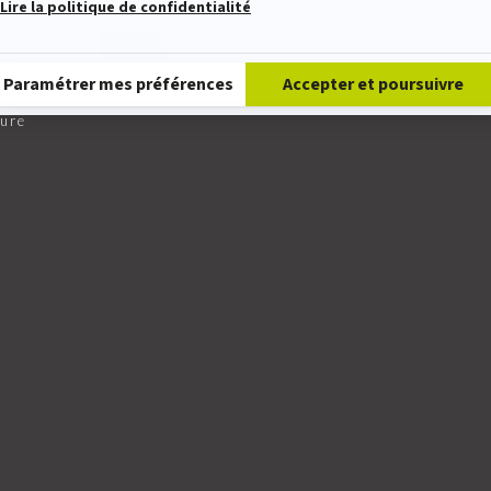
Lire la politique de confidentialité
Plateforme de Gestion du Consentement : Personnalisez vos Option
Envoyer
Paramétrer mes préférences
Accepter et poursuivre
ture