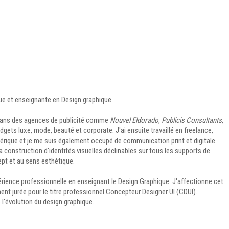
ique et enseignante en Design graphique.
e dans des agences de publicité comme
Nouvel Eldorado
,
Publicis Consultants
,
udgets luxe, mode, beauté et corporate. J'ai ensuite travaillé en freelance,
rique et je me suis également occupé de communication print et digitale.
a construction d'identités visuelles déclinables sur tous les supports de
t et au sens esthétique.
érience professionnelle en enseignant le Design Graphique. J'affectionne cet
ent jurée pour le titre professionnel Concepteur Designer UI (CDUI).
 l'évolution du design graphique.