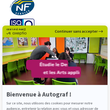
CERTIFIÉ PAR
Continuer sans accepter
certifié
par
Axeptio
-
En
savoir
plus
sur
Axeptio
Bienvenue à Autograf !
Sur ce site, nous utilisons des cookies pour mesurer notre
audience, entretenir la relation avec vous et vous adresser de