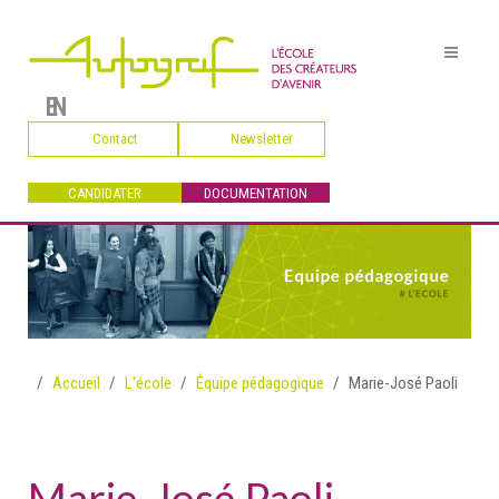
EN
Contact
Newsletter
CANDIDATER
DOCUMENTATION
Accueil
L'école
Équipe pédagogique
Marie-José Paoli
Marie-José Paoli,