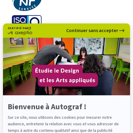
CERTIFIÉ PAR
Continuer sans accepter
certifié
par
Axeptio
-
En
savoir
plus
sur
Axeptio
Bienvenue à Autograf !
Sur ce site, nous utilisons des cookies pour mesurer notre
audience, entretenir la relation avec vous et vous adresser de
temps à autre du contenu qualitatif ainsi que de la publicité