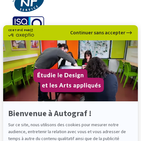
CERTIFIÉ PAR
Continuer sans accepter
certifié
par
Axeptio
-
En
savoir
plus
sur
Axeptio
Bienvenue à Autograf !
Sur ce site, nous utilisons des cookies pour mesurer notre
audience, entretenir la relation avec vous et vous adresser de
temps à autre du contenu qualitatif ainsi que de la publicité