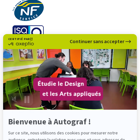
CERTIFIÉ PAR
Continuer sans accepter
certifié
par
Axeptio
-
En
savoir
plus
sur
Axeptio
Bienvenue à Autograf !
Sur ce site, nous utilisons des cookies pour mesurer notre