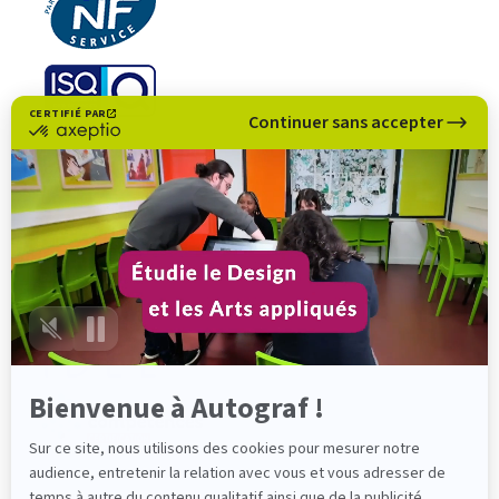
CERTIFIÉ PAR
Continuer sans accepter
certifié
par
Axeptio
-
En
savoir
plus
sur
Axeptio
Bienvenue à Autograf !
Sur ce site, nous utilisons des cookies pour mesurer notre
audience, entretenir la relation avec vous et vous adresser de
temps à autre du contenu qualitatif ainsi que de la publicité