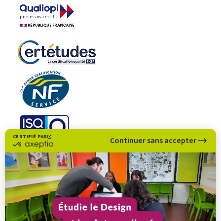
CERTIFIÉ PAR
Continuer sans accepter
certifié
par
Axeptio
-
En
savoir
plus
sur
Axeptio