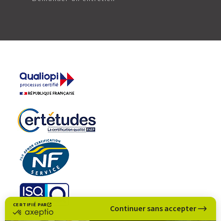
CERTIFIÉ PAR
Continuer sans accepter
certifié
par