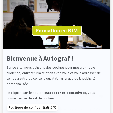
Axeptio
-
En
savoir
plus
sur
Axeptio
Bienvenue à Autograf !
Sur ce site, nous utilisons des cookies pour mesurer notre
audience, entretenir la relation avec vous et vous adresser de
temps à autre du contenu qualitatif ainsi que de la publicité
personnalisée.
En cliquant sur le bouton
«Accepter et poursuivre»
, vous
English-language version
-
Mentions légales
-
Politique
consentez au dépôt de cookies.
de confidentialité
Politique de confidentialité
Établissement supérieur privé d'enseignement technique - © Copyright 2020